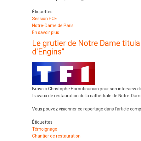
Étiquettes
Session PCE
Notre-Dame de Paris
En savoir plus
sur
Une
Le grutier de Notre Dame titula
session
d'Engins"
PCE®
à
Notre-
Dame
de
Paris
Bravo à Christophe Haroutiounian pour son interview da
travaux de restauration de la cathédrale de Notre-Dame
Vous pouvez visionner ce reportage dans l'article comp
Étiquettes
Témoignage
Chantier de restauration