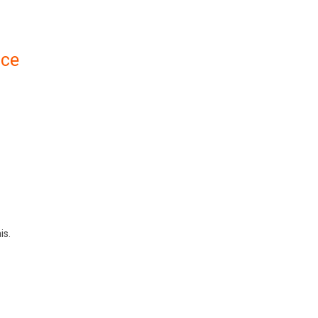
nce
is.