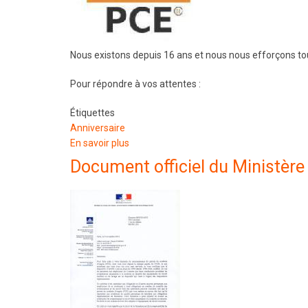
Nous existons depuis 16 ans et nous nous efforçons tou
Pour répondre à vos attentes :
Étiquettes
Anniversaire
En savoir plus
sur
Ça
Document officiel du Ministère 
y
est,
le
PCE®
fête
ses
16
printemps
!!