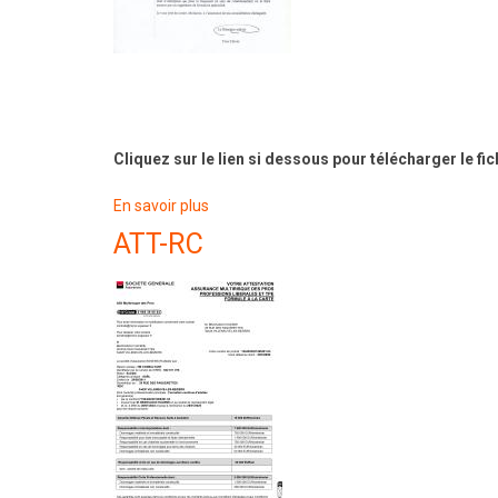
Cliquez sur le lien si dessous pour télécharger le fic
En savoir plus
sur
Document
ATT-RC
officiel
du
Ministère
du
Travail
-
Paris