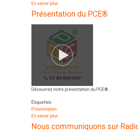
En savoir plus
sur
Transférable
Présentation du PCE®
dans
toute
la
France
Découvrez notre présentation du PCE®...
Étiquettes
Présentation
En savoir plus
sur
Présentation
Nous communiquons sur Radio
du
PCE®