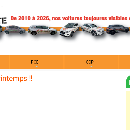
PCE
CCP
+
+
rintemps !!