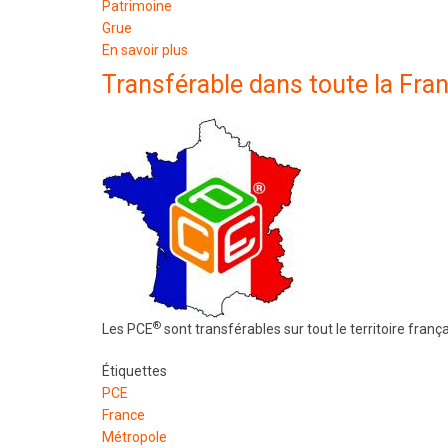
Patrimoine
Grue
En savoir plus
sur
Le
Transférable dans toute la Fra
grutier
de
Notre
Dame
titulaire
d'un
PCE
"Permis
à
la
Conduite
®
Les PCE
sont transférables sur tout le territoire frança
d'Engins"
Étiquettes
PCE
France
Métropole