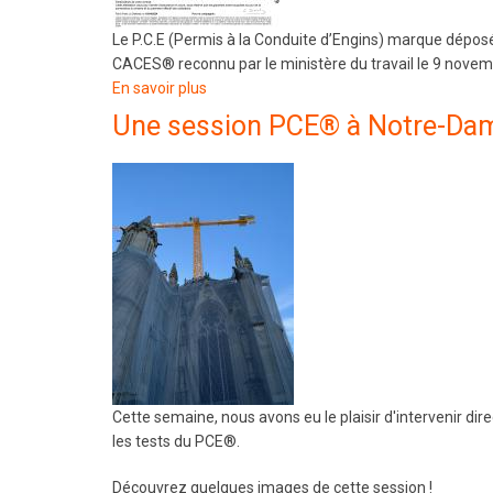
Le P.C.E (Permis à la Conduite d’Engins) marque déposé
CACES® reconnu par le ministère du travail le 9 nove
En savoir plus
sur
ATT-
Une session PCE® à Notre-Dam
RC
Cette semaine, nous avons eu le plaisir d'intervenir di
les tests du PCE®.
Découvrez quelques images de cette session !