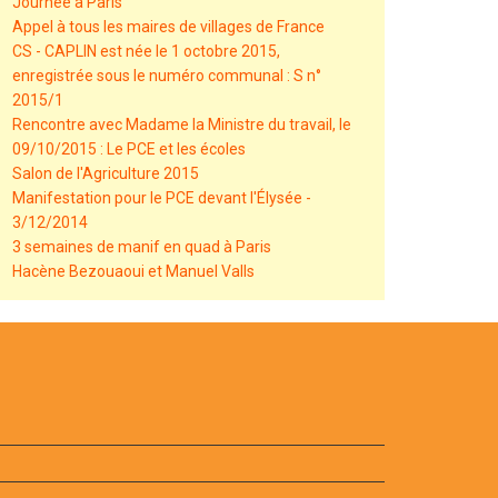
Journée à Paris
Appel à tous les maires de villages de France
CS - CAPLIN est née le 1 octobre 2015,
enregistrée sous le numéro communal : S n°
2015/1
Rencontre avec Madame la Ministre du travail, le
09/10/2015 : Le PCE et les écoles
Salon de l'Agriculture 2015
Manifestation pour le PCE devant l'Élysée -
3/12/2014
3 semaines de manif en quad à Paris
Hacène Bezouaoui et Manuel Valls