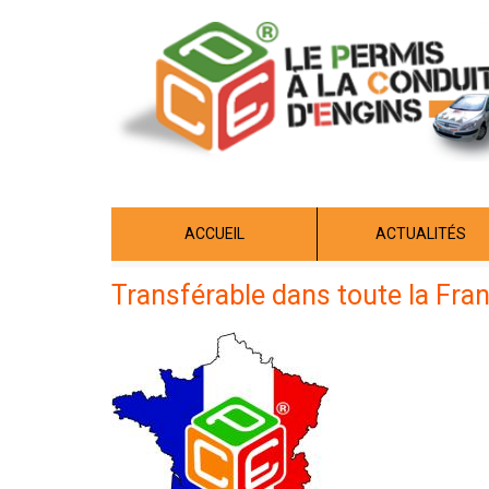
Aller
au
contenu
principal
ACCUEIL
ACTUALITÉS
Transférable dans toute la Fra