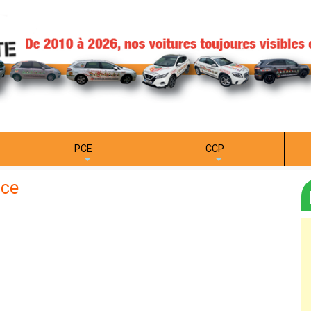
PCE
CCP
+
+
nce