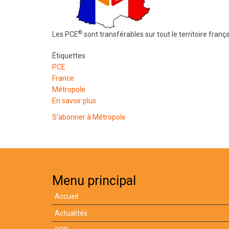
®
Les PCE
sont transférables sur tout le territoire frança
Étiquettes
PCE
France
Métropole
En savoir plus
sur
Transférable
S'abonner à Métropole
dans
toute
la
France
Menu principal
Accueil
Actualités